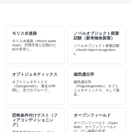
モリス水迷路
ノベルオブジェクト探索
試験（新奇物体探索）
モリス水迷路（Morris water
maze） 空間学習と記憶のた
ノベルオブジェクト探索試験
めの非常に...
（Novel object recognition
t...
オプトジェネティックス
磁気遺伝学
オプトジェネティクス
磁気遺伝学
（Optogenetics） 過去10年
（Magnetogenetics） オプト
間に、光で小グループ...
ジェネティックス、そして最
近...
恐怖条件付けテスト（フ
オープンフィールド
ィアコンディショニン
オープンフィールド（Open
グ）
field） オープンフィールド
は、げっ歯類の不安...