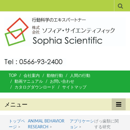
TOP
会社案内
動物行動
人間の行動
動画マニュアル
お問い合わせ
カタログダウンロード
サイトマップ
メニュー
トップペ
ANIMAL BEHAVIOR
アプリケーシ
げっ歯類に関
ージ
>
RESEARCH
>
ョン
>
する研究