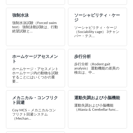
強制水泳
ソーシャビリティ・ケー
ジ
強制水泳試験（Forced swim
test） 強制泳動試験は、行動
ソーシャビリティ・ケージ
絶望試験と...
（Sociability cage） 3チャン
バー・テス...
ホームケージアセスメン
歩行分析
ト
歩行分析（Rodent gait
analysis） 運動機能の差異の
ホームケージ・アセスメント
検出は、中...
ホームケージ内の動物を試験
することにはいくつかの重
要...
メカニカル・コンフリク
運動失調および小脳機能
ト回避
運動失調および小脳機能
（Ataxia & Cerebellar func...
Coy MCS – メカニカルコン
フリクト回避システム
（Mechan...