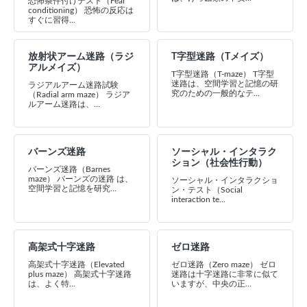
恐怖条件付けテスト（Fear
conditioning） 恐怖の反応は
すぐに習得...
放射状アーム迷路（ラジ
T字型迷路（Tメイズ）
アルメイズ）
T字型迷路（T-maze） T字型
迷路は、空間学習と記憶の研
ラジアルアーム迷路試験
究のための一般的なテ...
（Radial arm maze） ラジア
ルアーム迷路は、...
バーンズ迷路
ソーシャル・インタラク
ション（社会性行動）
バーンズ迷路（Barnes
maze） バーンズの迷路 は、
ソーシャル・インタラクショ
空間学習と記憶を研究...
ン・テスト（Social
interaction te...
高架式十字迷路
ゼロ迷路
高架式十字迷路（Elevated
ゼロ迷路（Zero maze） ゼロ
plus maze） 高架式十字迷路
迷路は十字迷路に非常に似て
は、よく特...
いますが、中央の正...