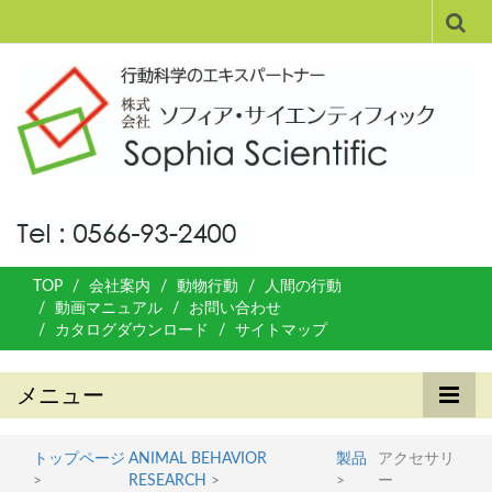
TOP
会社案内
動物行動
人間の行動
動画マニュアル
お問い合わせ
カタログダウンロード
サイトマップ
メニュー
トップページ
ANIMAL BEHAVIOR
製品
アクセサリ
>
RESEARCH
>
>
ー