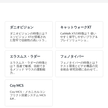
ダニオビジョン
キャットウォークXT
ダニオビジョンの特徴とは？
CatWalk XTの特徴は？ 使い
エソビジョン XTが搭載され
やすく保守しやすいプラグ＆
た堅牢で信頼性の高いトラ...
プレイソリューショ...
エラスムス・ラダー
フェノタイパー
エラスムス・ラダーの特徴と
フェノタイパーの特徴とは？
は？ 迅速で敏感、信頼でき
テスト環境とビデオ機器の完
るメソッド マウスの運動能
全統合 研究目標に合わせて...
力...
Coy MCS
Coy MCS – メカニカルコン
フリクト回避システム MCS
&#...