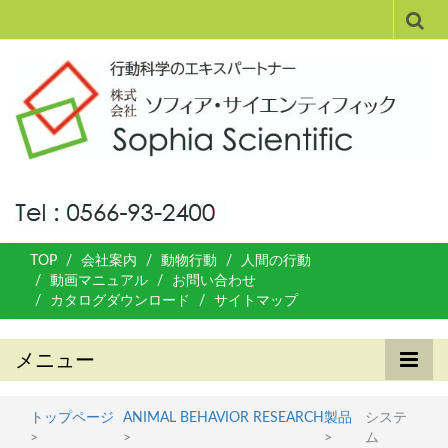
TOP
会社案内
動物行動
人間の行動
動画マニュアル
お問い合わせ
カタログダウンロード
サイトマップ
メニュー
トップページ
ANIMAL BEHAVIOR RESEARCH
製品
システ
>
>
>
ム