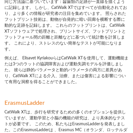
同じ方法論に基づいています：齧歯類の足跡が一直線を描くよう
に記録します。 しかし、CatWalk XTではすべてが自動化されてお
り、より多くの情報が研究者の注目を集めています。 照らされた
フットプリント技術は、動物が自発的に暗い回廊を横断する際に
動的な足跡を記録します。 これらのフットプリントは、CatWalk
XTソフトウェアで処理され、プリントサイズ、フットプリントと
フットフォール間の距離と距離などに基づいて統計数を計算しま
す。 これにより、ストレスのない簡単なテストが可能になりま
す。
例えば、 Elisavet KyriakouらはCatWalk XTを使用して、運動機能ま
たは3つのラットの協調障害および運動失調モデルを評価しまし
た。 彼らは静的パラメータと動的パラメータの両方に差異があ
り、CatWalk XTによる介入、治療、または傷害による影響につい
て有用な洞察を得ることができました。
ErasmusLadder
CatWalk XTは、歩行を研究するための多くのオプションを提供し
ていますが、運動学習と小脳の機能の研究は、より具体的なテス
トが必要です。 このため、私たちはErasmusLadderを発表しまし
た。このErasmusLadderは 、Erasmus MC（オランダ、ロッテルダ