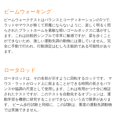
ビームウォーキング
ビームウォークテストはバランスとコーディネーションの1つで、
ラットやマウスが狭くて邪魔にならないように、楽しく明るく照
らされたプラットホームを素敵な暗いゴールボックスに逃がすし
ます。これは比較的シンプルで非常に敏感ですが、梁を歩くこと
ができないため、激しい運動失調の動物には適していません。完
全に手動で行われ、行動測定はむしろ主観的である可能性があり
ます。
ロータロッド
ロータロッドは、その名前が示すように回転するロッドです。 マ
ウス・ラットがロッド上に留まることができる時間の長さをバラ
ンスや協調の尺度として使用します。これは有用かつ十分に検証
されたテストですが、このテストを自動化するオプションは、運
動学習を機密に研究することができないという点で限界がありま
す。 ビーム歩行試験と同様に、この試験は、重度の運動失調動物
では実施できません。