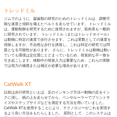
トレッドミル
ジムでのように、齧歯類の研究のためのトレッドミルは、調整可
能な速度と傾斜を備えたベルトを走らせています。 トレッドミル
は、運動制御を研究するために使用されますが、筋肉系も一般的
に研究されています。 トレッドミル（またはトレッドホイール）
は動物に特定の速度で歩行させます。 これは変数としての速度を
排除しますが、不自然な歩行を誘発し、これは特定の研究では問
題となる可能性があります。 さらに、トレッドミルは動物は動い
ていても環境は定位置にとどまっているため、視覚的な不一致を
引き起こします。移動中の視覚入力は重要なため、これらの実験
では視力の補償または補正が必要な場合があります。
CatWalk XT
以前は歩行研究といえば、足のインキング方法ー動物の足をイン
クに浸し、紙の上を走らせてから、ペンやルーラーでプリントサ
イズやステップサイズなどを測定する方法を用いていました。
CatWalk XTを使用することにより、テクノロジーがこれを実現す
るより良い方法をもたらしました。 原則として、このシステムは