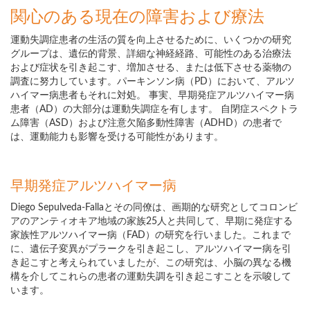
関心のある現在の障害および療法
運動失調症患者の生活の質を向上させるために、いくつかの研究
グループは、遺伝的背景、詳細な神経経路、可能性のある治療法
および症状を引き起こす、増加させる、または低下させる薬物の
調査に努力しています。パーキンソン病（PD）において、アルツ
ハイマー病患者もそれに対処。 事実、早期発症アルツハイマー病
患者（AD）の大部分は運動失調症を有します。 自閉症スペクトラ
ム障害（ASD）および注意欠陥多動性障害（ADHD）の患者で
は、運動能力も影響を受ける可能性があります。
早期発症アルツハイマー病
Diego Sepulveda-Fallaとその同僚は、画期的な研究としてコロンビ
アのアンティオキア地域の家族25人と共同して、早期に発症する
家族性アルツハイマー病（FAD）の研究を行いました。これまで
に、遺伝子変異がプラークを引き起こし、アルツハイマー病を引
き起こすと考えられていましたが、この研究は、小脳の異なる機
構を介してこれらの患者の運動失調を引き起こすことを示唆して
います。