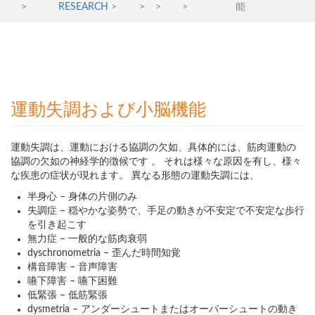
>
RESEARCH
>
>
>
>
能
運動失調および小脳機能
運動失調は、運動における協調の欠如、具体的には、筋肉運動の
協調の欠如の神経学的徴候です 。 それは様々な原因を有し、様々
な疾患の症状が現れます。 異なる形態の運動失調には、
半身心 – 身体の片側のみ
失調症 – 穏やかな姿勢で、手足の動きが不安定で不安定な歩行
を引き起こす
無力症 – 一般的な筋肉衰弱
dyschronometria – 歪んだ時間知覚
構音障害 – 音声障害
嚥下障害 – 嚥下困難
低緊張 – 低筋緊張
dysmetria – アンダーシュートまたはオーバーシュートの動き