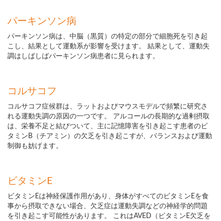
パーキンソン病
パーキンソン病は、中脳（黒質）の特定の部分で細胞死を引き起
こし、結果として運動系が影響を受けます。 結果として、運動失
調はしばしばパーキンソン病患者に見られます。
コルサコフ
コルサコフ症候群は、ラットおよびマウスモデルで頻繁に研究さ
れる運動失調の原因の一つです。 アルコールの長期的な過剰摂取
は、栄養不足と結びついて、主に記憶障害を引き起こす患者のビ
タミンB（チアミン）の欠乏を引き起こすが、バランスおよび運動
制御も妨げます。
ビタミンE
ビタミンEは神経保護作用があり、身体がすべてのビタミンEを食
事から摂取できない場合、欠乏症は運動失調などの神経学的問題
を引き起こす可能性があります。 これはAVED（ビタミンE欠乏を