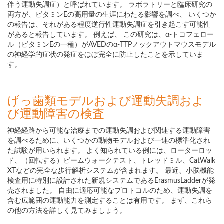
伴う運動失調症）と呼ばれています。 ラボラトリーと臨床研究の
両方が、ビタミンEの高用量の生涯にわたる影響を調べ、 いくつか
の報告は、それがある程度逆行性運動失調症を引き起こす可能性
があると報告しています。 例えば、 この研究は、α-トコフェロー
ル（ビタミンEの一種）がAVEDのα-TTPノックアウトマウスモデル
の神経学的症状の発症をほぼ完全に防止したことを示していま
す。
げっ歯類モデルおよび運動失調およ
び運動障害の検査
神経経路から可能な治療までの運動失調および関連する運動障害
を調べるために、いくつかの動物モデルおよび一連の標準化され
た試験が用いられます。 よく知られている例には、ローターロッ
ド、（回転する）ビームウォークテスト、トレッドミル、CatWalk
XTなどの完全な歩行解析システムが含まれます。 最近、小脳機能
検査用に特別に設計された新規システムであるErasmusLadderが発
売されました。 自由に適応可能なプロトコルのため、運動失調を
含む広範囲の運動能力を測定することは有用です。 まず、これら
の他の方法を詳しく見てみましょう。