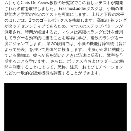
ム）からChris De Zeeuw教授の研究室でこの新しいテストが開発
された名前を取得しました。 ErasmusLadderタスクは、小脳の運
動能力と学習の特定のテストを可能にします。 上段と下段の水平
のはしごは、2つのゴールボックスを接続します。高低の 各ラング
がタッチセンシティブであるため、マウスのステップパターンが
測定され、時間が経過すると、マウスは高段のラングだけを使用
してラダーを効率的に渡ることを容易に学び、複数のラングを一
度にジャンプします。 第2の段階では、小脳の機能は障害物（音に
よって発表）を用いて具体的に検査します。 小脳が正常に機能し
ている動物は、彼らが音を聞いたときに迅速に反応し、障害を予
期することを学びます。 さらに、ボックス内およびラダー上の時
間を測定することによって、恐怖、注意、およびモチベーション
などの一般的な認知機能も調査することができます。