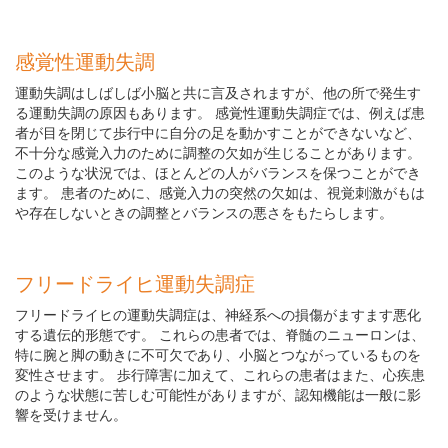
感覚性運動失調
運動失調はしばしば小脳と共に言及されますが、他の所で発生す
る運動失調の原因もあります。 感覚性運動失調症では、例えば患
者が目を閉じて歩行中に自分の足を動かすことができないなど、
不十分な感覚入力のために調整の欠如が生じることがあります。
このような状況では、ほとんどの人がバランスを保つことができ
ます。 患者のために、感覚入力の突然の欠如は、視覚刺激がもは
や存在しないときの調整とバランスの悪さをもたらします。
フリードライヒ運動失調症
フリードライヒの運動失調症は、神経系への損傷がますます悪化
する遺伝的形態です。 これらの患者では、脊髄のニューロンは、
特に腕と脚の動きに不可欠であり、小脳とつながっているものを
変性させます。 歩行障害に加えて、これらの患者はまた、心疾患
のような状態に苦しむ可能性がありますが、認知機能は一般に影
響を受けません。