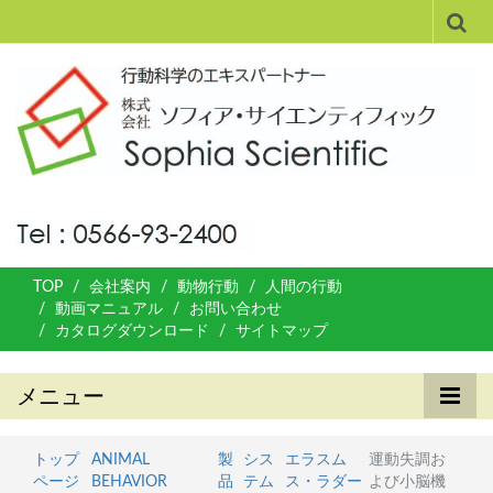
TOP
会社案内
動物行動
人間の行動
動画マニュアル
お問い合わせ
カタログダウンロード
サイトマップ
メニュー
トップ
ANIMAL
製
シス
エラスム
運動失調お
ページ
BEHAVIOR
品
テム
ス・ラダー
よび小脳機