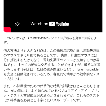
このビデオでは、ErasmusLadderメソッドの仕組みを簡単に紹介しま
す。
他の方法よりも大きな利点は、この高感度試験が最も運動失調症
のマウスでさえ可能であることです。 実際、野生型マウスには十
分に挑戦するだけでなく、運動失調症のマウスが交差するのは容
易です。 すべての動物は交差することができますが、最初は間違
いをします（例えば、低段の踏み間違いなど）。 ErasmusLadder
も完全に自動化されているため、客観的で簡単かつ効率的なテス
ト方法です。
また、小脳機能のための代替的な特異的試験はほとんどありませ
ん。 他の例には、よく知られているパブロフアイ・アイ・ブリン
ク・テストと前庭眼反射の適応が含まれますが、これらのテスト
は外科手術を必要とし非常に低いスループットです。