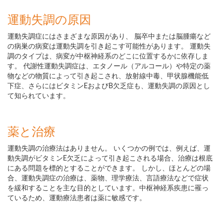
運動失調の原因
運動失調症にはさまざまな原因があり、 脳卒中または脳腫瘍など
の病巣の病変は運動失調を引き起こす可能性があります。 運動失
調のタイプは、病変が中枢神経系のどこに位置するかに依存しま
す。 代謝性運動失調症は、エタノール（アルコール）や特定の薬
物などの物質によって引き起こされ、放射線中毒、甲状腺機能低
下症、さらにはビタミンEおよびB欠乏症も、運動失調の原因とし
て知られています。
薬と治療
運動失調の治療法はありません。 いくつかの例では、例えば、運
動失調がビタミンE欠乏によって引き起こされる場合、治療は根底
にある問題を標的とすることができます。 しかし、ほとんどの場
合、運動失調症の治療は、薬物、理学療法、言語療法などで症状
を緩和することを主な目的としています。中枢神経系疾患に罹っ
ているため、運動療法患者は薬に敏感です。