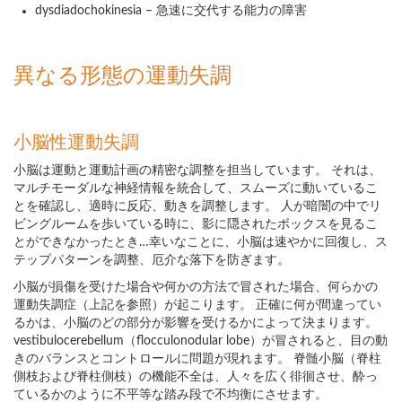
dysdiadochokinesia – 急速に交代する能力の障害
異なる形態の運動失調
小脳性運動失調
小脳は運動と運動計画の精密な調整を担当しています。 それは、
マルチモーダルな神経情報を統合して、スムーズに動いているこ
とを確認し、適時に反応、動きを調整します。 人が暗闇の中でリ
ビングルームを歩いている時に、影に隠されたボックスを見るこ
とができなかったとき…幸いなことに、小脳は速やかに回復し、ス
テップパターンを調整、厄介な落下を防ぎます。
小脳が損傷を受けた場合や何かの方法で冒された場合、何らかの
運動失調症（上記を参照）が起こります。 正確に何が間違ってい
るかは、小脳のどの部分が影響を受けるかによって決まります。
vestibulocerebellum（flocculonodular lobe）が冒されると、目の動
きのバランスとコントロールに問題が現れます。 脊髄小脳（脊柱
側枝および脊柱側枝）の機能不全は、人々を広く徘徊させ、酔っ
ているかのように不平等な踏み段で不均衡にさせます。