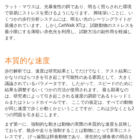
ラット・マウスは、光暴食性の餌であり、明るく照らされた環境
で容易にストレスを受けるようになります。 興味深いことに、い
くつかの歩行分析システムには、明るい光のシーリングライトが
装備されています。 しかしCatWalk XTは、試験動物のストレスを
最小限にする薄暗い赤色光を利用し、試験方法の副作用を軽減し
ます。
本質的な速度
歩行解析では、速度は研究結果としてだけでなく、テスト結果に
かなりのばらつきを引き起こす可能性のある要因として、大きく
議論されているパラメータです。 したがって、スピードのために
結果を調整するいくつかの方法が使用されます。 最も顕著なの
は、研究者によって引き起こされる速度の調節であるトレッドミ
ルまたはトレッドホイールです。 ここでの仮定は、すべての動物
が同じ速度で歩くか動くかということですが、これは少なくとも2
つの問題を引き起こします。
まず第一に、強制的な動きは動物の実際の本質的な速度を反映し
ておらず、散歩や走りを強制することは動物にとって非常にスト
レスです。 げっ歯類は餌食動物であり、潜在的な捕食者の弱点を