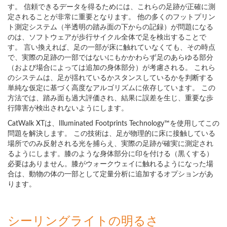
す。 信頼できるデータを得るためには、これらの足跡が正確に測
定されることが非常に重要となります。 他の多くのフットプリン
ト測定システム（半透明の踏み面の下からの記録）が問題になる
のは、ソフトウェアが歩行サイクル全体で足を検出することで
す。 言い換えれば、足の一部が床に触れていなくても、その時点
で、実際の足跡の一部ではないにもかかわらず足のあらゆる部分
（および場合によっては追加の身体部分）が考慮される。 これら
のシステムは、足が揺れているかスタンスしているかを判断する
単純な仮定に基づく高度なアルゴリズムに依存しています。 この
方法では、踏み面も過大評価され、結果に誤差を生じ、重要な歩
行障害が検出されないようにします。
CatWalk XTは、Illuminated Footprints Technology™を使用してこの
問題を解決します。 この技術は、足が物理的に床に接触している
場所でのみ反射される光を捕らえ、実際の足跡が確実に測定され
るようにします。膝のような身体部分に印を付ける（黒くする）
必要はありません。膝がウォークウェイに触れるようになった場
合は、動物の体の一部として定量分析に追加するオプションがあ
ります。
シーリングライトの明るさ