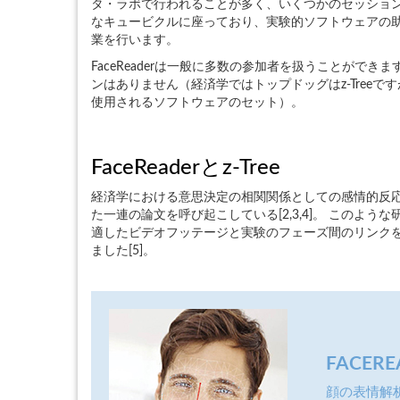
タ・ラボで行われることが多く、いくつかのセッショ
なキュービクルに座っており、実験的ソフトウェアの
業を行います。
FaceReaderは一般に多数の参加者を扱うことがで
ンはありません（経済学ではトップドッグはz-Treeですが、
使用されるソフトウェアのセット）。
FaceReaderとz-Tree
経済学における意思決定の相関関係としての感情的反応への最
た一連の論文を呼び起こしている[2,3,4]。 このような
適したビデオフッテージと実験のフェーズ間のリンクを作
ました[5]。
FACE
顔の表情解析