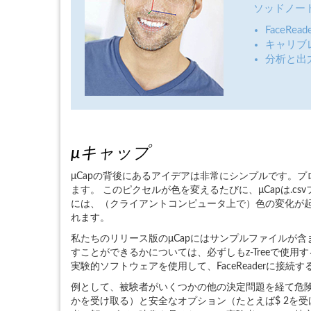
ソッドノー
FaceRe
キャリブ
分析と出
μキャップ
μCapの背後にあるアイデアは非常にシンプルです。
ます。 このピクセルが色を変えるたびに、μCapは.c
には、（クライアントコンピュータ上で）色の変化が
れます。
私たちのリリース版のμCapにはサンプルファイルが含ま
すことができるかについては、必ずしもz-Treeで使
実験的ソフトウェアを使用して、FaceReaderに接続
例として、被験者がいくつかの他の決定問題を経て危険な
かを受け取る）と安全なオプション（たとえば$ 2を