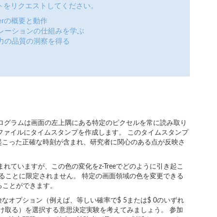
トをリクエストしてください。
aderの概要と動作
レーションの仕組みを学ぶ
力の品質の洞察を得る
プログラムは画面の左上隅にある特定のピクセルを常に読み取り
svファイルにタイムスタンプを作成します。 このタイムスタンプ
起こった正確な時刻が含まれ、研究者に関心のある点が反映さ
れていますが、この色の変化をz-Treeでどのように引き起こ
用することに限定されません。 特定の画面領域の色を変更できる
することができます。
オプション（例えば、等しい確率で$ 5または$ 0のいずれ
受け取る）を選択する意思決定実験を考えてみましょう。 参加