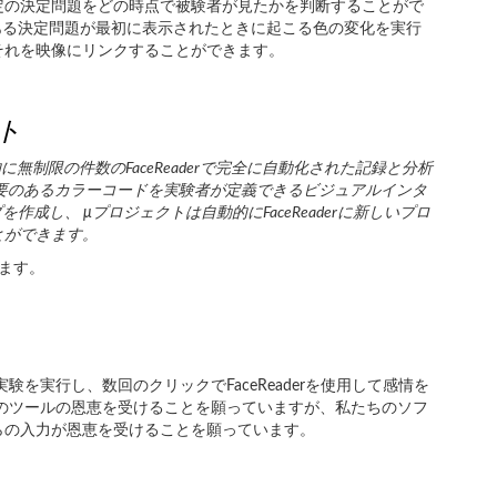
定の決定問題をどの時点で被験者が見たかを判断することがで
ある決定問題が最初に表示されたときに起こる色の変化を実行
それを映像にリンクすることができます。
クト
無制限の件数のFaceReaderで完全に自動化された記録と分析
る必要のあるカラーコードを実験者が定義できるビジュアルインタ
作成し、 μプロジェクトは自動的にFaceReaderに新しいプロ
とができます。
ます。
験を実行し、数回のクリックでFaceReaderを使用して感情を
のツールの恩恵を受けることを願っていますが、私たちのソフ
らの入力が恩恵を受けることを願っています。