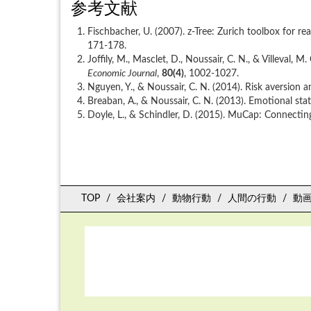
参考文献
Fischbacher, U. (2007). z-Tree: Zurich toolbox for
171-178.
Joffily, M., Masclet, D., Noussair, C. N., & Villeval,
Economic Journal
,
80(4)
, 1002-1027.
Nguyen, Y., & Noussair, C. N. (2014). Risk aversion
Breaban, A., & Noussair, C. N. (2013). Emotional st
Doyle, L., & Schindler, D. (2015). MuCap: Connecti
TOP
会社案内
動物行動
人間の行動
動