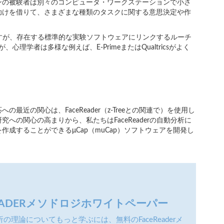
ンの被験者は別々のコンピュータ・ワークステーションで小さ
助けを借りて、さまざまな種類のタスクに関する意思決定や作
きますが、存在する標準的な実験ソフトウェアにリンクするルーチ
心理学者は多様な例えば、E-PrimeまたはQualtricsがよく
近の関心は、FaceReader（z-Treeとの関連で）を使用し
研究への関心の高まりから、私たちはFaceReaderの自動分析に
成することができるμCap（muCap）ソフトウェアを開発し
READERメソドロジホワイトペーパー
の理論についてもっと学ぶには、無料のFaceReaderメ