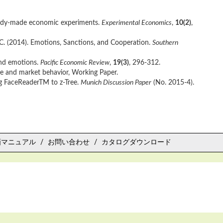
 ready-made economic experiments.
Experimental Economics
,
10(2)
,
 M. C. (2014). Emotions, Sanctions, and Cooperation.
Southern
 and emotions.
Pacific Economic Review
,
19(3)
, 296-312.
ate and market behavior, Working Paper.
ng FaceReaderTM to z-Tree.
Munich Discussion Paper
(No. 2015-4).
画マニュアル
お問い合わせ
カタログダウンロード