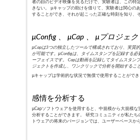
者の顔のビデオ映像を見るだけで、実験者は、この特
きない。 μキャップの助けを借りて、実験者は関心の
することができ、それが起こった正確な時刻を知り、
μConfig 、 μCap 、 μプロジェ
μCapは3つの独立したツールで構成されており、実質的に
が可能です。μConfigは、タイムスタンプを記録す
ーフェイスです。 Capは動画を記録してタイムスタンプを
ジェクトを作成し、ワンクリックで分析を開始するこ
μキャップは学術的な状況で無償で使用することができ
感情を分析する
μCapソフトウェアを使用すると、中規模から大規模な実
分析することができます。 研究コミュニティが私たち
トウェアの将来のバージョンでは、ユーザーベースか