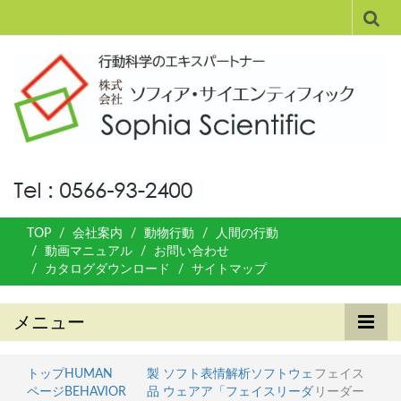
TOP
会社案内
動物行動
人間の行動
動画マニュアル
お問い合わせ
カタログダウンロード
サイトマップ
メニュー
トップ
HUMAN
製
ソフト
表情解析ソフトウェ
フェイス
ページ
BEHAVIOR
品
ウェア
ア「フェイスリーダ
リーダー