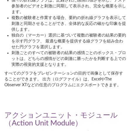
個々の折れ線グラフは、記録された感情の強さを示し、テスト
参加者のビデオと刺激に同期して表示され、完全な概要を示し
ます。
複数の被験者と作業する場合、要約の折れ線グラフを表示して
刺激と同期させることができ、全体的な反応の確かな印象を提
供します。
独自の（マーカー）選択に基づいて複数の被験者の結果の要約
を示す円グラフ、 最適な概要を提供する線グラフを組み合わ
せた円グラフを選択します。
刺激ごとのすべての被験者の結果の感情ごとのボックス・プロ
ットは、どちらの感情がどの刺激に勝ったかを判断する上での
実際の視覚的支援となります。
すべてのグラフをプレゼンテーションの目的で画像として保存す
ることができます。 出力（ログファイル）は、ExcelやThe
Observer XTなどの任意のプログラムにエクスポートできます。
アクションユニット・モジュール
（Action Unit Module）