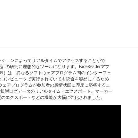
リケーションによってリアルタイムでアクセスすることがで
研究に理想的なツールになります。FaceReaderアプ
PI）は、異なるソフトウェアプログラム間のインターフェ
のコンピュータで実行されていても統合を容易にするため
ウェアプログラムが参加者の感情状態に即座に応答するこ
グと状態ログデータのリアルタイム・エクスポート、マーカー
質のエクスポートなどの機能が大幅に強化されました。