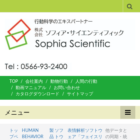
TOP
会社案内
動物行動
人間の行動
動画マニュアル
お問い合わせ
カタログダウンロード
サイトマップ
メニュー
トッ
HUMAN
製
ソフ
表情解析ソフトウ
他データと
プペ
BEHAVIOR
品
トウ
ェア「フェイスリ
の同期・統