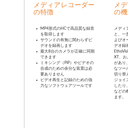
メディアレコーダー
メデ
の特徴
の機
MP4形式のHCで高品質な録音
メディ
を取得します
と、一
サウンドの有無に関わらずビ
よびオ
デオを録画します
デオ録
最大8台のカメラが正確に同期
EthoVi
できます
XT、
ミキシング（PiP）やビデオの
があり
合成のための余分な装置は必
なツー
要ありません
切り替
ビデオ再生と記録のための強
ジョイ
力なソフトウェアツールです
したり、Pi
などの
ます。