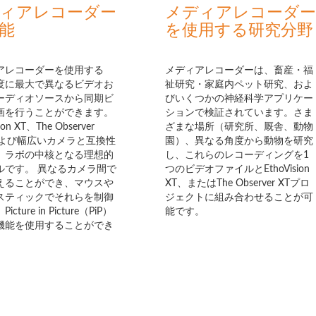
ィアレコーダー
メディアレコーダー
能
を使用する研究分野
アレコーダーを使用する
メディアレコーダーは、畜産・福
度に最大で異なるビデオお
祉研究・家庭内ペット研究、およ
ーディオソースから同期ビ
びいくつかの神経科学アプリケー
画を行うことができます。
ションで検証されています。さま
sion XT、The Observer
ざまな場所（研究所、厩舎、動物
および幅広いカメラと互換性
園）、異なる角度から動物を研究
、ラボの中核となる理想的
し、これらのレコーディングを1
ルです。 異なるカメラ間で
つのビデオファイルとEthoVision
えることができ、マウスや
XT、またはThe Observer XTプロ
スティックでそれらを制御
ジェクトに組み合わせることが可
cture in Picture（PiP）
能です。
機能を使用することができ